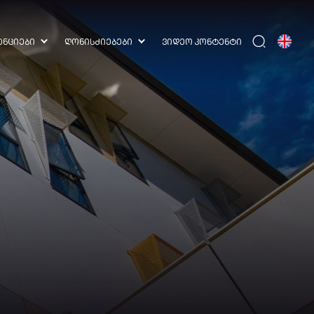
ᲔᲜᲪᲘᲔᲑᲘ
ᲦᲝᲜᲘᲡᲫᲘᲔᲑᲔᲑᲘ
ᲕᲘᲓᲔᲝ ᲙᲝᲜᲢᲔᲜᲢᲘ