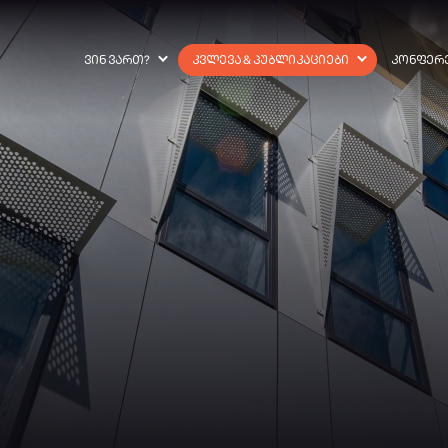
ᲕᲘᲜ ᲕᲐᲠᲗ?
ᲙᲕᲚᲔᲕᲐ & ᲞᲣᲑᲚᲘᲙᲐᲪᲘᲔᲑᲘ
ᲙᲝᲜᲤᲔᲠ