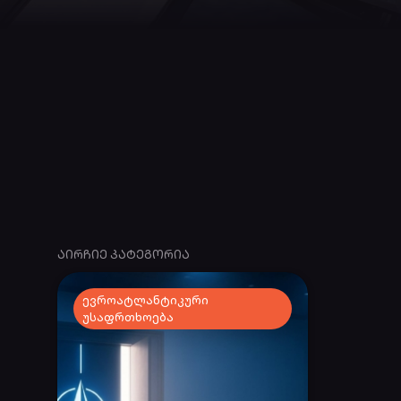
ᲐᲘᲠᲩᲘᲔ ᲙᲐᲢᲔᲒᲝᲠᲘᲐ
ევროატლანტიკური
უსაფრთხოება