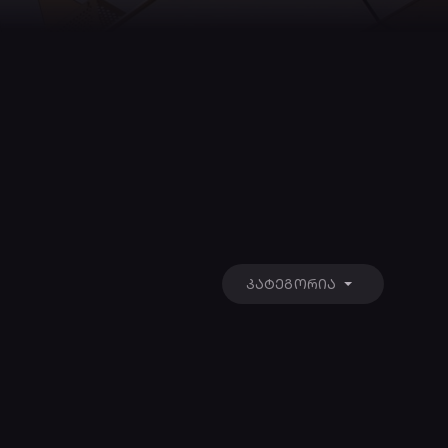
ᲙᲐᲢᲔᲒᲝᲠᲘᲐ