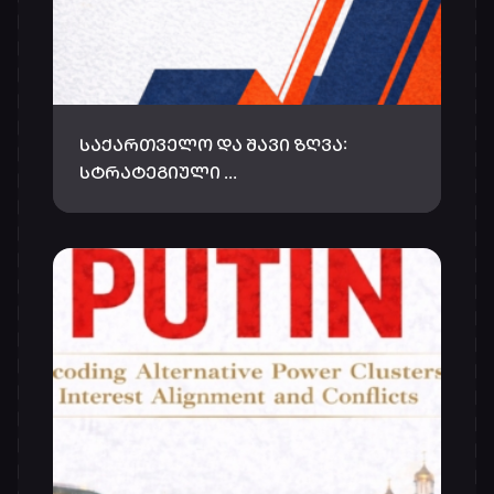
ᲡᲐᲥᲐᲠᲗᲕᲔᲚᲝ ᲓᲐ ᲨᲐᲕᲘ ᲖᲦᲕᲐ:
ᲡᲢᲠᲐᲢᲔᲒᲘᲣᲚᲘ …