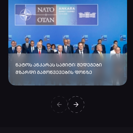
ᲜᲐᲢᲝᲡ ᲐᲜᲙᲐᲠᲐᲡ ᲡᲐᲛᲘᲢᲘ: ᲨᲔᲓᲔᲒᲔᲑᲘ
ᲛᲖᲐᲠᲓᲘ ᲒᲐᲛᲝᲬᲕᲔᲕᲔᲑᲘᲡ ᲤᲝᲜᲖᲔ