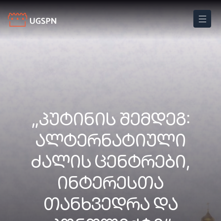
„ᲞᲣᲢᲘᲜᲘᲡ ᲨᲔᲛᲓᲔᲒ:
ᲐᲚᲢᲔᲠᲜᲐᲢᲘᲣᲚᲘ
ᲫᲐᲚᲘᲡ ᲪᲔᲜᲢᲠᲔᲑᲘ,
ᲘᲜᲢᲔᲠᲔᲡᲗᲐ
ᲗᲐᲜᲮᲕᲔᲓᲠᲐ ᲓᲐ