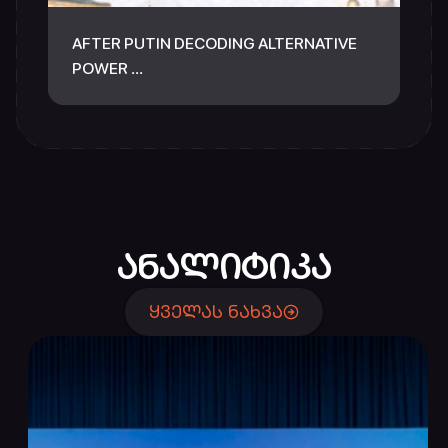
AFTER PUTIN DECODING ALTERNATIVE
POWER …
ᲐᲜᲐᲚᲘᲢᲘᲙᲐ
ᲧᲕᲔᲚᲐᲡ ᲜᲐᲮᲕᲐ