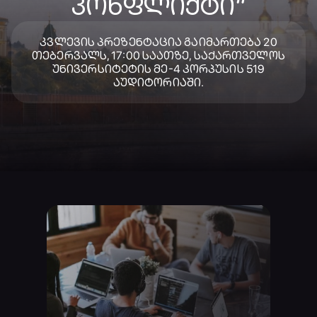
ᲙᲝᲜᲤᲚᲘᲥᲢᲘ“
ᲙᲕᲚᲔᲕᲘᲡ ᲞᲠᲔᲖᲔᲜᲢᲐᲪᲘᲐ ᲒᲐᲘᲛᲐᲠᲗᲔᲑᲐ 20
ᲗᲔᲑᲔᲠᲕᲐᲚᲡ, 17:00 ᲡᲐᲐᲗᲖᲔ, ᲡᲐᲥᲐᲠᲗᲕᲔᲚᲝᲡ
ᲣᲜᲘᲕᲔᲠᲡᲘᲢᲔᲢᲘᲡ ᲛᲔ-4 ᲙᲝᲠᲞᲣᲡᲘᲡ 519
ᲐᲣᲓᲘᲢᲝᲠᲘᲐᲨᲘ.