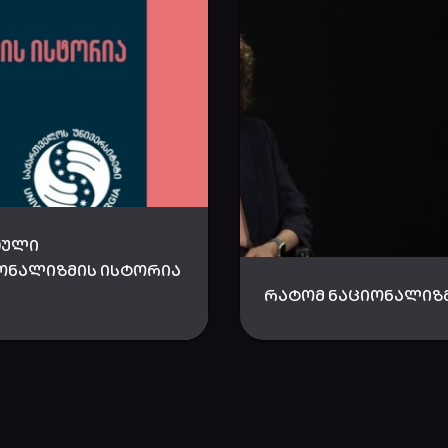
ᲗᲣᲚᲘ
ᲝᲜᲐᲚᲘᲖᲛᲘᲡ ᲘᲡᲢᲝᲠᲘᲐ
ᲠᲐᲢᲝᲛ ᲜᲐᲪᲘᲝᲜᲐᲚᲘᲖ