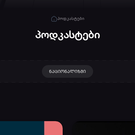
პოდკასტები
პოდკასტები
ᲜᲐᲪᲘᲝᲜᲐᲚᲘᲖᲛᲘ