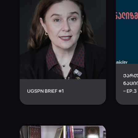
ᲥᲐᲠ
ᲜᲐᲪᲘ
UGSPN BRIEF #1
– EP.3