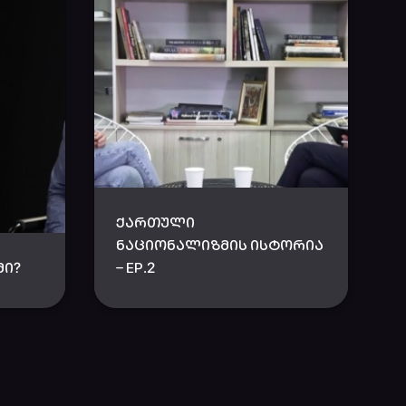
ᲥᲐᲠᲗᲣᲚᲘ
ᲜᲐᲪᲘᲝᲜᲐᲚᲘᲖᲛᲘᲡ ᲘᲡᲢᲝᲠᲘᲐ
ᲛᲘ?
– EP.2