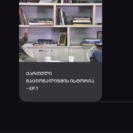
ᲥᲐᲠᲗᲣᲚᲘ
ᲜᲐᲪᲘᲝᲜᲐᲚᲘᲖᲛᲘᲡ ᲘᲡᲢᲝᲠᲘᲐ
– EP.1