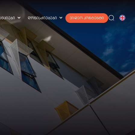
ᲔᲜᲪᲘᲔᲑᲘ
ᲦᲝᲜᲘᲡᲫᲘᲔᲑᲔᲑᲘ
ᲕᲘᲓᲔᲝ ᲙᲝᲜᲢᲔᲜᲢᲘ