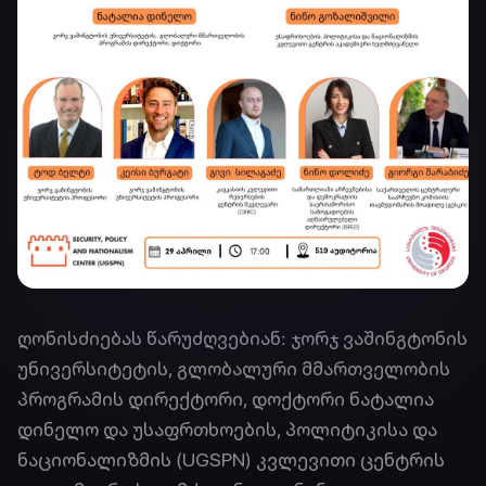
ღონისძიებას წარუძღვებიან: ჯორჯ ვაშინგტონის
უნივერსიტეტის, გლობალური მმართველობის
პროგრამის დირექტორი, დოქტორი ნატალია
დინელო და უსაფრთხოების, პოლიტიკისა და
ნაციონალიზმის (UGSPN) კვლევითი ცენტრის