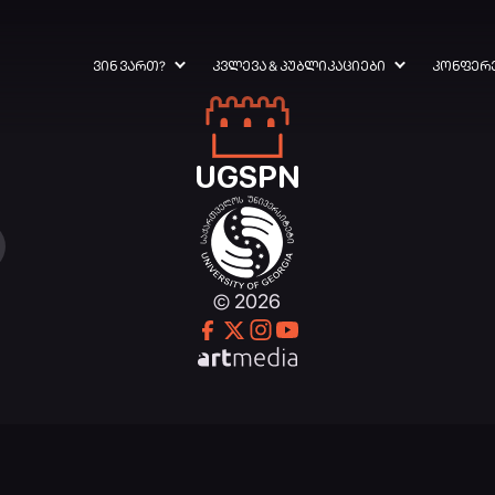
ᲕᲘᲜ ᲕᲐᲠᲗ?
ᲙᲕᲚᲔᲕᲐ & ᲞᲣᲑᲚᲘᲙᲐᲪᲘᲔᲑᲘ
ᲙᲝᲜᲤᲔᲠ
UGSPN
© 2026