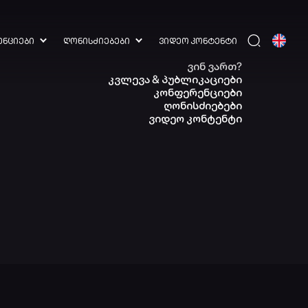
ᲔᲜᲪᲘᲔᲑᲘ
ᲦᲝᲜᲘᲡᲫᲘᲔᲑᲔᲑᲘ
ᲕᲘᲓᲔᲝ ᲙᲝᲜᲢᲔᲜᲢᲘ
ვინ ვართ?
კვლევა & პუბლიკაციები
კონფერენციები
ღონისძიებები
ვიდეო კონტენტი