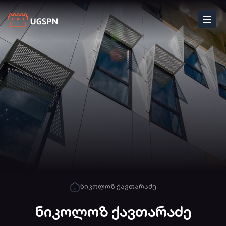
ნიკოლოზ ქავთარაძე
ნიკოლოზ ქავთარაძე