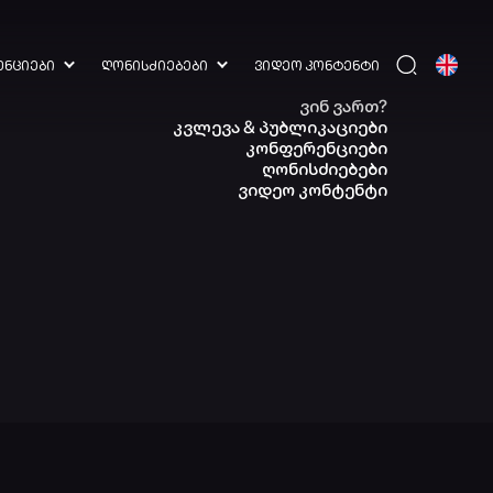
ᲔᲜᲪᲘᲔᲑᲘ
ᲦᲝᲜᲘᲡᲫᲘᲔᲑᲔᲑᲘ
ᲕᲘᲓᲔᲝ ᲙᲝᲜᲢᲔᲜᲢᲘ
ვინ ვართ?
კვლევა & პუბლიკაციები
კონფერენციები
ღონისძიებები
ვიდეო კონტენტი