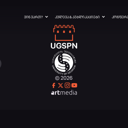
ᲕᲘᲜ ᲕᲐᲠᲗ?
ᲙᲕᲚᲔᲕᲐ & ᲞᲣᲑᲚᲘᲙᲐᲪᲘᲔᲑᲘ
ᲙᲝᲜᲤᲔᲠ
UGSPN
© 2026