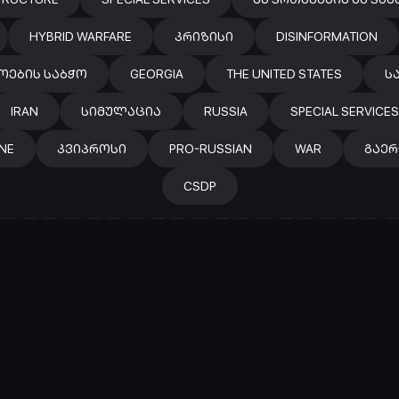
HYBRID WARFARE
ᲙᲠᲘᲖᲘᲡᲘ
DISINFORMATION
ᲝᲔᲑᲘᲡ ᲡᲐᲑᲭᲝ
GEORGIA
THE UNITED STATES
Ს
IRAN
ᲡᲘᲛᲣᲚᲐᲪᲘᲐ
RUSSIA
SPECIAL SERVICES
NE
ᲙᲕᲘᲞᲠᲝᲡᲘ
PRO-RUSSIAN
WAR
ᲒᲐᲔ
CSDP