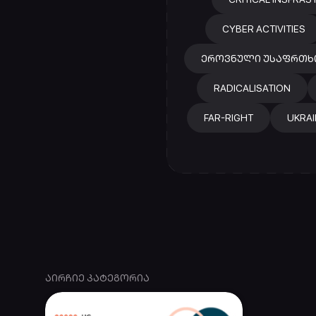
CYBER ACTIVITIES
ᲔᲠᲝᲕᲜᲣᲚᲘ ᲣᲡᲐᲤᲠᲗᲮ
RADICALISATION
FAR-RIGHT
UKRAI
ᲐᲘᲠᲩᲘᲔ ᲙᲐᲢᲔᲒᲝᲠᲘᲐ