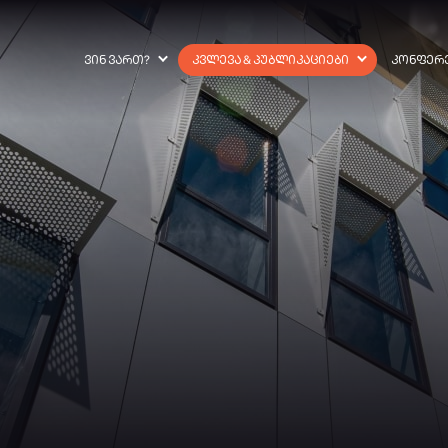
ᲕᲘᲜ ᲕᲐᲠᲗ?
ᲙᲕᲚᲔᲕᲐ & ᲞᲣᲑᲚᲘᲙᲐᲪᲘᲔᲑᲘ
ᲙᲝᲜᲤᲔᲠ