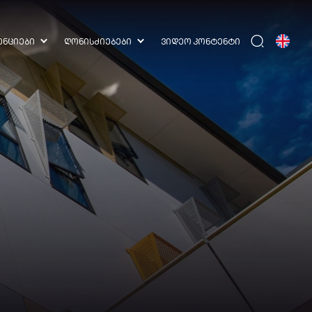
ᲔᲜᲪᲘᲔᲑᲘ
ᲦᲝᲜᲘᲡᲫᲘᲔᲑᲔᲑᲘ
ᲕᲘᲓᲔᲝ ᲙᲝᲜᲢᲔᲜᲢᲘ