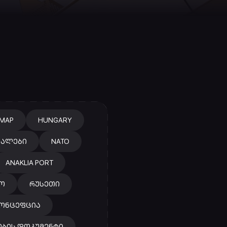
MAP
HUNGARY
ᲫᲐᲚᲔᲑᲘ
NATO
ANAKLIA PORT
Ო
ᲠᲣᲡᲔᲗᲘ
ᲙᲝᲜᲪᲔᲤᲪᲘᲐ
ᲔᲑᲘᲡ ᲓᲝᲙᲣᲛᲔᲜᲢᲘ