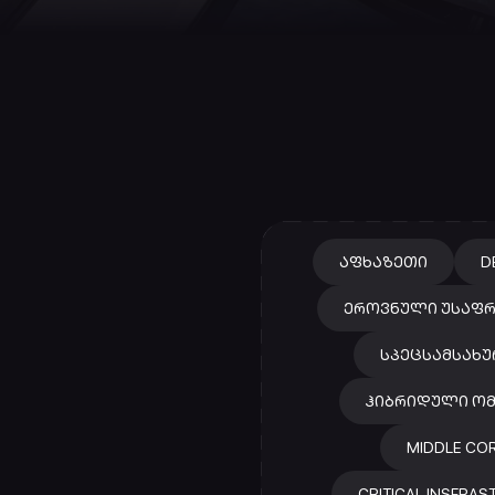
ᲐᲤᲮᲐᲖᲔᲗᲘ
D
ᲔᲠᲝᲕᲜᲣᲚᲘ ᲣᲡᲐᲤ
ᲡᲞᲔᲪᲡᲐᲛᲡᲐᲮᲣ
ᲰᲘᲑᲠᲘᲓᲣᲚᲘ ᲝᲛ
MIDDLE CO
CRITICAL INSFRA