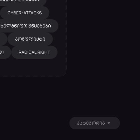
CYBER-ATTACKS
ᲐᲮᲔᲚᲛᲬᲘᲤᲝ ᲣᲬᲧᲔᲑᲔᲑᲘ
ᲙᲝᲜᲤᲚᲘᲥᲢᲘ
ᲠᲝ
RADICAL RIGHT
ᲙᲐᲢᲔᲒᲝᲠᲘᲐ