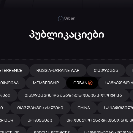
Orban
პუბლიკაციები
ETERRENCE
RUSSIA-UKRAINE WAR
ᲗᲐᲕᲓᲐᲪᲕᲐ
ᲠᲗᲮᲝᲔᲑᲐ
MEMBERSHIP
ORBAN
ᲡᲐᲛᲮᲔᲓᲠᲝ 
ᲠᲔᲑᲘ
ᲗᲐᲕᲓᲐᲪᲕᲘᲡ ᲓᲐ ᲣᲡᲐᲤᲠᲗᲮᲝᲔᲑᲘᲡ ᲞᲝᲚᲘᲢᲘᲙᲐ
Ი
ᲗᲐᲕᲓᲐᲪᲕᲘᲡ ᲫᲐᲚᲔᲑᲘ
CHINA
ᲡᲐᲥᲐᲠᲗᲕᲔᲚ
RRIDOR
ᲐᲠᲩᲔᲕᲜᲔᲑᲘ
ᲔᲠᲝᲕᲜᲣᲚᲘ ᲣᲡᲐᲤᲠᲗᲮᲔᲝᲑᲘᲡ 
STRUCTURE
SPECIAL SERVICES
ᲡᲐᲤᲠᲗᲮᲔᲔᲑᲘᲡ ᲨᲔᲤᲐᲡ