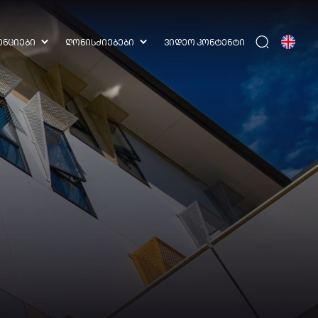
ᲔᲜᲪᲘᲔᲑᲘ
ᲦᲝᲜᲘᲡᲫᲘᲔᲑᲔᲑᲘ
ᲕᲘᲓᲔᲝ ᲙᲝᲜᲢᲔᲜᲢᲘ