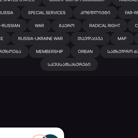
RUSSIA
SPECIAL SERVICES
ᲙᲝᲜᲤᲚᲘᲥᲢᲘ
FAR-R
-RUSSIAN
WAR
ᲒᲐᲔᲠᲝ
RADICAL RIGHT
C
CE
RUSSIA-UKRAINE WAR
ᲗᲐᲕᲓᲐᲪᲕᲐ
MAP
ᲠᲗᲮᲝᲔᲑᲐ
MEMBERSHIP
ORBAN
ᲡᲐᲛᲮᲔᲓᲠᲝ Ძ
ᲡᲞᲔᲪᲡᲐᲛᲡᲐᲮᲣᲠᲔᲑᲘ