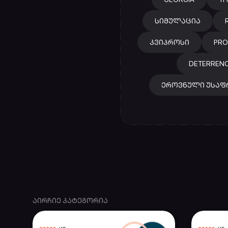
ᲡᲘᲛᲣᲚᲐᲪᲘᲐ
ᲙᲕᲘᲞᲠᲝᲡᲘ
PRO
DETERREN
ᲔᲠᲝᲕᲜᲣᲚᲘ ᲣᲡᲐᲤ
ᲐᲘᲠᲩᲘᲔ ᲙᲐᲢᲔᲒᲝᲠᲘᲐ