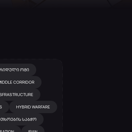
ᲑᲠᲘᲓᲣᲚᲘ ᲝᲛᲘ
IDDLE CORRIDOR
INSFRASTRUCTURE
S
HYBRID WARFARE
ᲗᲮᲝᲔᲑᲘᲡ ᲡᲐᲑᲭᲝ
ISATION
IRAN