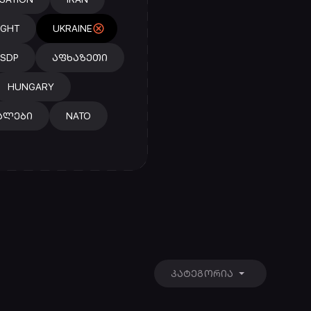
IGHT
UKRAINE
SDP
ᲐᲤᲮᲐᲖᲔᲗᲘ
HUNGARY
ᲐᲚᲔᲑᲘ
NATO
ᲙᲐᲢᲔᲒᲝᲠᲘᲐ