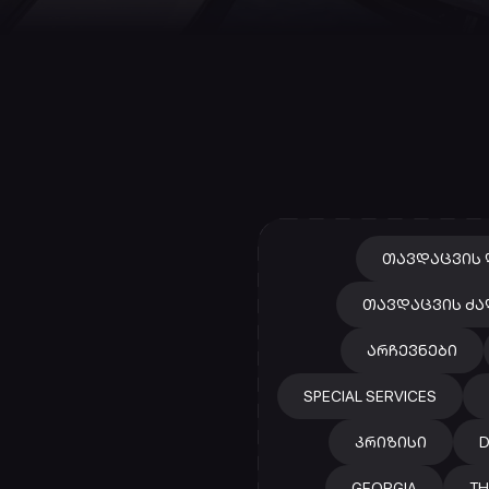
ᲗᲐᲕᲓᲐᲪᲕᲘᲡ 
ᲗᲐᲕᲓᲐᲪᲕᲘᲡ ᲫᲐ
ᲐᲠᲩᲔᲕᲜᲔᲑᲘ
SPECIAL SERVICES
ᲙᲠᲘᲖᲘᲡᲘ
D
GEORGIA
TH