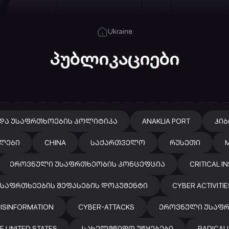
Ukraine
პუბლიკაციები
ᲓᲐ ᲣᲡᲐᲤᲠᲗᲮᲝᲔᲑᲘᲡ ᲞᲝᲚᲘᲢᲘᲙᲐ
ANAKLIA PORT
ᲰᲘ
ᲚᲔᲑᲘ
CHINA
ᲡᲐᲥᲐᲠᲗᲕᲔᲚᲝ
ᲠᲣᲡᲔᲗᲘ
M
ᲔᲠᲝᲕᲜᲣᲚᲘ ᲣᲡᲐᲤᲠᲗᲮᲔᲝᲑᲘᲡ ᲙᲝᲜᲪᲔᲤᲪᲘᲐ
CRITICAL 
ᲡᲐᲤᲠᲗᲮᲔᲔᲑᲘᲡ ᲨᲔᲤᲐᲡᲔᲑᲘᲡ ᲓᲝᲙᲣᲛᲔᲜᲢᲘ
CYBER ACTIVITIE
ISINFORMATION
CYBER-ATTACKS
ᲔᲠᲝᲕᲜᲣᲚᲘ ᲣᲡᲐᲤᲠ
E UNITED STATES
ᲡᲐᲮᲔᲚᲛᲬᲘᲤᲝ ᲣᲬᲧᲔᲑᲔᲑᲘ
RADICAL