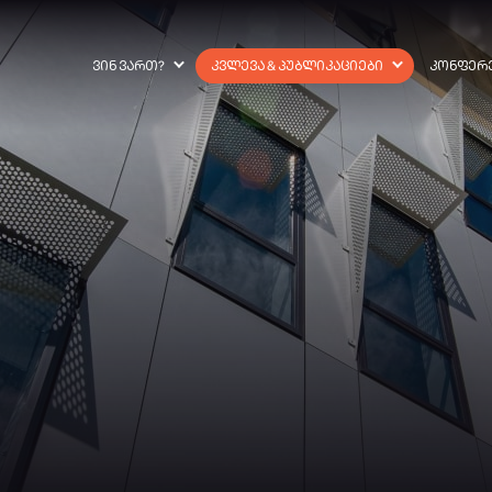
ᲕᲘᲜ ᲕᲐᲠᲗ?
ᲙᲕᲚᲔᲕᲐ & ᲞᲣᲑᲚᲘᲙᲐᲪᲘᲔᲑᲘ
ᲙᲝᲜᲤᲔᲠ