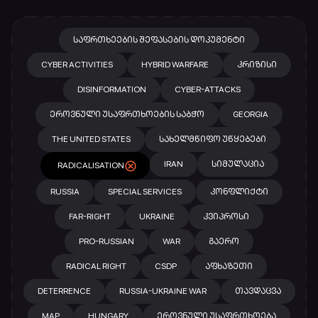
ᲡᲐᲤᲠᲗᲮᲔᲔᲑᲘᲡ ᲨᲔᲤᲐᲡᲔᲑᲘᲡ ᲓᲝᲙᲣᲛᲔᲜᲢᲘ
CYBER ACTIVITIES
HYBRID WARFARE
ᲙᲠᲘᲖᲘᲡᲘ
DISINFORMATION
CYBER-ATTACKS
ᲔᲠᲝᲕᲜᲣᲚᲘ ᲣᲡᲐᲤᲠᲗᲮᲝᲔᲑᲘᲡ ᲡᲐᲑᲭᲝ
GEORGIA
THE UNITED STATES
ᲡᲐᲮᲔᲚᲛᲬᲘᲤᲝ ᲣᲬᲧᲔᲑᲔᲑᲘ
IRAN
ᲡᲘᲛᲣᲚᲐᲪᲘᲐ
RADICALISATION
RUSSIA
SPECIAL SERVICES
ᲙᲝᲜᲤᲚᲘᲥᲢᲘ
FAR-RIGHT
UKRAINE
ᲙᲕᲘᲞᲠᲝᲡᲘ
PRO-RUSSIAN
WAR
ᲒᲐᲔᲠᲝ
RADICAL RIGHT
CSDP
ᲐᲤᲮᲐᲖᲔᲗᲘ
DETERRENCE
RUSSIA-UKRAINE WAR
ᲗᲐᲕᲓᲐᲪᲕᲐ
MAP
HUNGARY
ᲔᲠᲝᲕᲜᲣᲚᲘ ᲣᲡᲐᲤᲠᲗᲮᲝᲔᲑᲐ