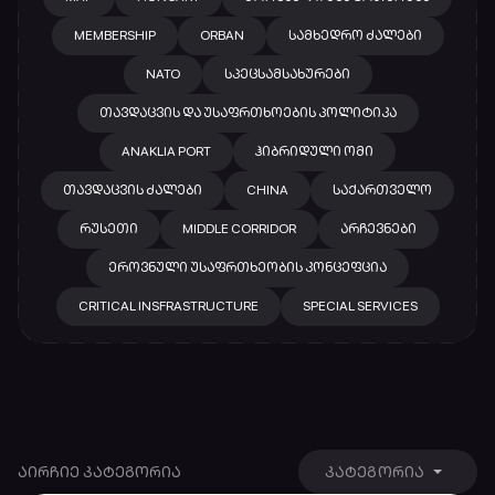
MEMBERSHIP
ORBAN
ᲡᲐᲛᲮᲔᲓᲠᲝ ᲫᲐᲚᲔᲑᲘ
NATO
ᲡᲞᲔᲪᲡᲐᲛᲡᲐᲮᲣᲠᲔᲑᲘ
ᲗᲐᲕᲓᲐᲪᲕᲘᲡ ᲓᲐ ᲣᲡᲐᲤᲠᲗᲮᲝᲔᲑᲘᲡ ᲞᲝᲚᲘᲢᲘᲙᲐ
ANAKLIA PORT
ᲰᲘᲑᲠᲘᲓᲣᲚᲘ ᲝᲛᲘ
ᲗᲐᲕᲓᲐᲪᲕᲘᲡ ᲫᲐᲚᲔᲑᲘ
CHINA
ᲡᲐᲥᲐᲠᲗᲕᲔᲚᲝ
ᲠᲣᲡᲔᲗᲘ
MIDDLE CORRIDOR
ᲐᲠᲩᲔᲕᲜᲔᲑᲘ
ᲔᲠᲝᲕᲜᲣᲚᲘ ᲣᲡᲐᲤᲠᲗᲮᲔᲝᲑᲘᲡ ᲙᲝᲜᲪᲔᲤᲪᲘᲐ
CRITICAL INSFRASTRUCTURE
SPECIAL SERVICES
ᲐᲘᲠᲩᲘᲔ ᲙᲐᲢᲔᲒᲝᲠᲘᲐ
ᲙᲐᲢᲔᲒᲝᲠᲘᲐ