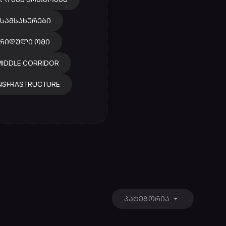
ᲡᲐᲛᲡᲐᲮᲣᲠᲔᲑᲘ
ᲑᲠᲘᲓᲣᲚᲘ ᲝᲛᲘ
IDDLE CORRIDOR
INSFRASTRUCTURE
ᲙᲐᲢᲔᲒᲝᲠᲘᲐ