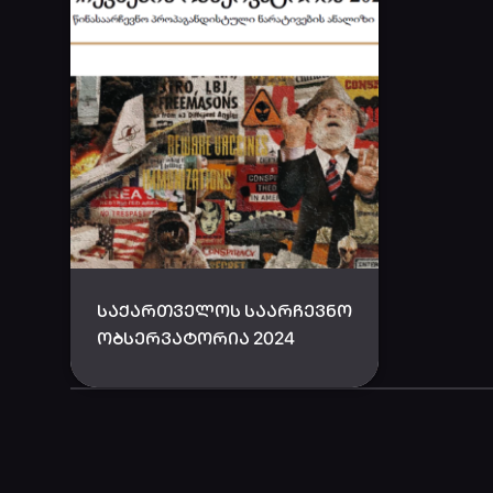
ᲡᲐᲥᲐᲠᲗᲕᲔᲚᲝᲡ ᲡᲐᲐᲠᲩᲔᲕᲜᲝ
ᲝᲑᲡᲔᲠᲕᲐᲢᲝᲠᲘᲐ 2024