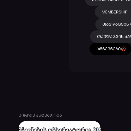
MEMBERSHIP
ᲗᲐᲕᲓᲐᲪᲕᲘᲡ 
ᲗᲐᲕᲓᲐᲪᲕᲘᲡ ᲫᲐ
ᲐᲠᲩᲔᲕᲜᲔᲑᲘ
ᲐᲘᲠᲩᲘᲔ ᲙᲐᲢᲔᲒᲝᲠᲘᲐ