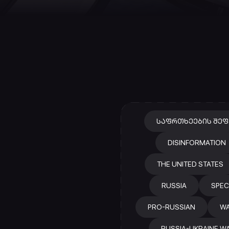
ᲡᲐᲤᲠᲗᲮᲔᲔᲑᲘᲡ ᲨᲔᲤ
DISINFORMATION
THE UNITED STATES
RUSSIA
SPEC
PRO-RUSSIAN
W
RUSSIA-UKRAINE W