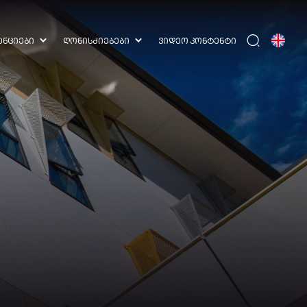
ᲔᲜᲪᲘᲔᲑᲘ
ᲦᲝᲜᲘᲡᲫᲘᲔᲑᲔᲑᲘ
ᲕᲘᲓᲔᲝ ᲙᲝᲜᲢᲔᲜᲢᲘ