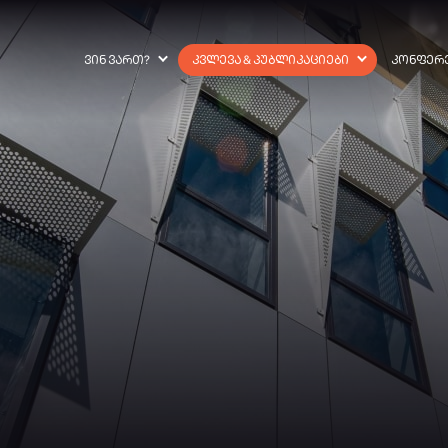
ᲕᲘᲜ ᲕᲐᲠᲗ?
ᲙᲕᲚᲔᲕᲐ & ᲞᲣᲑᲚᲘᲙᲐᲪᲘᲔᲑᲘ
ᲙᲝᲜᲤᲔᲠ