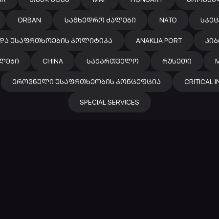
ORBAN
ᲡᲐᲛᲮᲔᲓᲠᲝ ᲫᲐᲚᲔᲑᲘ
NATO
ᲡᲞᲔᲪ
ᲓᲐ ᲣᲡᲐᲤᲠᲗᲮᲝᲔᲑᲘᲡ ᲞᲝᲚᲘᲢᲘᲙᲐ
ANAKLIA PORT
ᲰᲘ
ᲚᲔᲑᲘ
CHINA
ᲡᲐᲥᲐᲠᲗᲕᲔᲚᲝ
ᲠᲣᲡᲔᲗᲘ
M
ᲔᲠᲝᲕᲜᲣᲚᲘ ᲣᲡᲐᲤᲠᲗᲮᲔᲝᲑᲘᲡ ᲙᲝᲜᲪᲔᲤᲪᲘᲐ
CRITICAL 
SPECIAL SERVICES