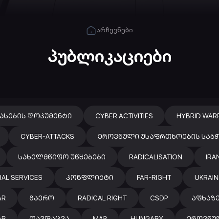
არჩევნები
პუბლიკაციები
ᲐᲡᲔᲑᲘᲡ ᲓᲝᲙᲣᲛᲔᲜᲢᲘ
CYBER ACTIVITIES
HYBRID WAR
CYBER-ATTACKS
ᲔᲠᲝᲕᲜᲣᲚᲘ ᲣᲡᲐᲤᲠᲗᲮᲝᲔᲑᲘᲡ ᲡᲐᲑ
ᲡᲐᲮᲔᲚᲛᲬᲘᲤᲝ ᲣᲬᲧᲔᲑᲔᲑᲘ
RADICALISATION
IRA
IAL SERVICES
ᲙᲝᲜᲤᲚᲘᲥᲢᲘ
FAR-RIGHT
UKRAIN
AR
ᲒᲐᲔᲠᲝ
RADICAL RIGHT
CSDP
ᲐᲤᲮᲐᲖ
AR
ᲗᲐᲕᲓᲐᲪᲕᲐ
MAP
HUNGARY
ᲔᲠᲝᲕᲜᲣ