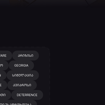
FARE
ᲙᲠᲘᲖᲘᲡᲘ
ᲭᲝ
GEORGIA
N
ᲡᲘᲛᲣᲚᲐᲪᲘᲐ
E
ᲙᲕᲘᲞᲠᲝᲡᲘ
ᲔᲗᲘ
DETERRENCE
ᲚᲘ ᲣᲡᲐᲤᲠᲗᲮᲝᲔᲑᲐ