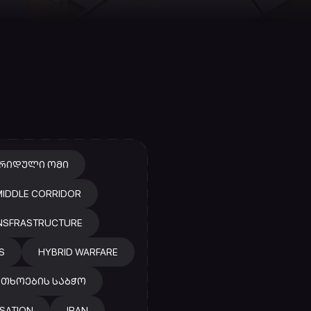
ᲑᲠᲘᲓᲣᲚᲘ ᲝᲛᲘ
IDDLE CORRIDOR
INSFRASTRUCTURE
S
HYBRID WARFARE
ᲗᲮᲝᲔᲑᲘᲡ ᲡᲐᲑᲭᲝ
ISATION
IRAN