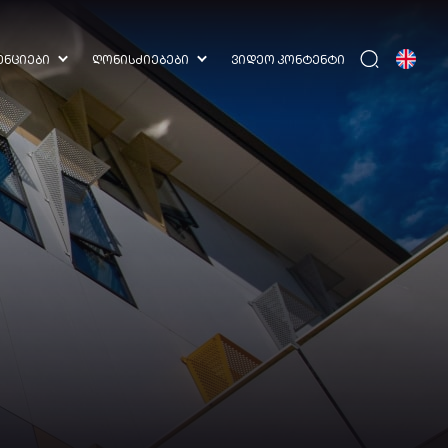
ᲔᲜᲪᲘᲔᲑᲘ
ᲦᲝᲜᲘᲡᲫᲘᲔᲑᲔᲑᲘ
ᲕᲘᲓᲔᲝ ᲙᲝᲜᲢᲔᲜᲢᲘ