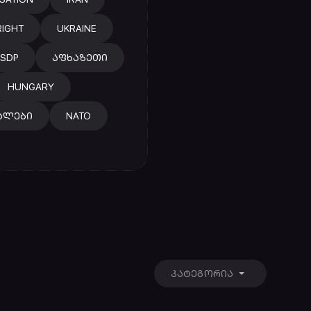
RIGHT
UKRAINE
SDP
ᲐᲤᲮᲐᲖᲔᲗᲘ
HUNGARY
ᲐᲚᲔᲑᲘ
NATO
ᲙᲐᲢᲔᲒᲝᲠᲘᲐ