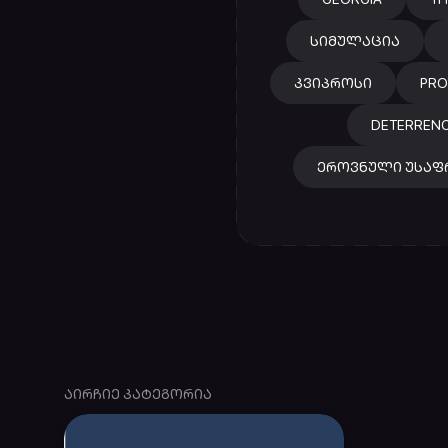
ᲡᲘᲛᲣᲚᲐᲪᲘᲐ
ᲙᲕᲘᲞᲠᲝᲡᲘ
PRO
DETERREN
ᲔᲠᲝᲕᲜᲣᲚᲘ ᲣᲡᲐᲤ
ᲐᲘᲠᲩᲘᲔ ᲙᲐᲢᲔᲒᲝᲠᲘᲐ