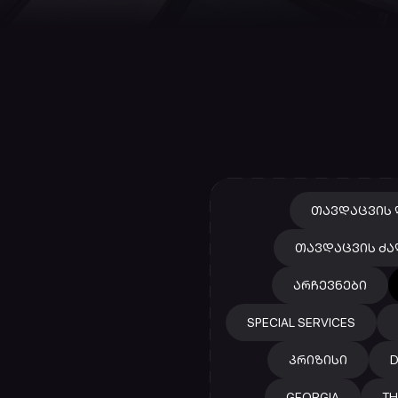
ᲗᲐᲕᲓᲐᲪᲕᲘᲡ 
ᲗᲐᲕᲓᲐᲪᲕᲘᲡ ᲫᲐ
ᲐᲠᲩᲔᲕᲜᲔᲑᲘ
SPECIAL SERVICES
ᲙᲠᲘᲖᲘᲡᲘ
D
GEORGIA
TH