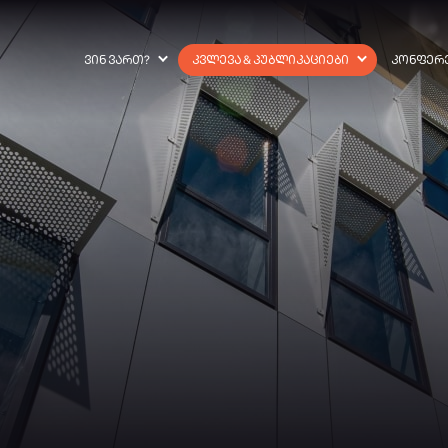
ᲕᲘᲜ ᲕᲐᲠᲗ?
ᲙᲕᲚᲔᲕᲐ & ᲞᲣᲑᲚᲘᲙᲐᲪᲘᲔᲑᲘ
ᲙᲝᲜᲤᲔᲠ