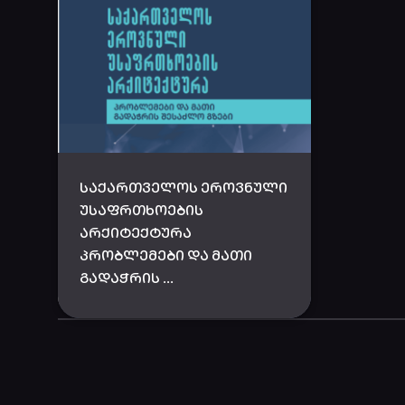
ᲡᲐᲥᲐᲠᲗᲕᲔᲚᲝᲡ ᲔᲠᲝᲕᲜᲣᲚᲘ
ᲣᲡᲐᲤᲠᲗᲮᲝᲔᲑᲘᲡ
ᲐᲠᲥᲘᲢᲔᲥᲢᲣᲠᲐ
ᲞᲠᲝᲑᲚᲔᲛᲔᲑᲘ ᲓᲐ ᲛᲐᲗᲘ
ᲒᲐᲓᲐᲭᲠᲘᲡ ...