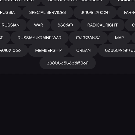
RUSSIA
SPECIAL SERVICES
ᲙᲝᲜᲤᲚᲘᲥᲢᲘ
FAR-
-RUSSIAN
WAR
ᲒᲐᲔᲠᲝ
RADICAL RIGHT
C
CE
RUSSIA-UKRAINE WAR
ᲗᲐᲕᲓᲐᲪᲕᲐ
MAP
ᲠᲗᲮᲝᲔᲑᲐ
MEMBERSHIP
ORBAN
ᲡᲐᲛᲮᲔᲓᲠᲝ Ძ
ᲡᲞᲔᲪᲡᲐᲛᲡᲐᲮᲣᲠᲔᲑᲘ