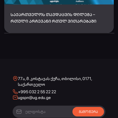
ᲡᲐᲥᲐᲠᲗᲕᲔᲚᲝᲡ ᲗᲐᲕᲓᲐᲪᲕᲘᲡ ᲓᲘᲚᲔᲛᲐ –
ᲠᲗᲣᲚᲘ ᲐᲠᲩᲔᲕᲐᲜᲘ ᲠᲗᲣᲚ ᲕᲘᲗᲐᲠᲔᲑᲐᲨᲘ
77ა, მ. კოსტავას ქუჩა, თბილისი, 0171,
საქართველო
+995 032 2 55 22 22
ugspn@ug.edu.ge