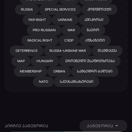
RUSSIA
SPECIAL SERVICES
ᲙᲝᲜᲤᲚᲘᲥᲢᲘ
FAR-RIGHT
UKRAINE
ᲙᲕᲘᲞᲠᲝᲡᲘ
PRO-RUSSIAN
WAR
ᲒᲐᲔᲠᲝ
RADICAL RIGHT
CSDP
ᲐᲤᲮᲐᲖᲔᲗᲘ
DETERRENCE
RUSSIA-UKRAINE WAR
ᲗᲐᲕᲓᲐᲪᲕᲐ
MAP
HUNGARY
ᲔᲠᲝᲕᲜᲣᲚᲘ ᲣᲡᲐᲤᲠᲗᲮᲝᲔᲑᲐ
MEMBERSHIP
ORBAN
ᲡᲐᲛᲮᲔᲓᲠᲝ ᲫᲐᲚᲔᲑᲘ
NATO
ᲡᲞᲔᲪᲡᲐᲛᲡᲐᲮᲣᲠᲔᲑᲘ
ᲐᲘᲠᲩᲘᲔ ᲙᲐᲢᲔᲒᲝᲠᲘᲐ
ᲙᲐᲢᲔᲒᲝᲠᲘᲐ