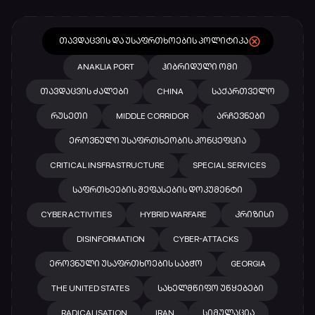
ᲗᲐᲕᲓᲐᲪᲕᲘᲡ ᲓᲐ ᲣᲡᲐᲤᲠᲗᲮᲝᲔᲑᲘᲡ ᲞᲝᲚᲘᲢᲘᲙᲐ
ANAKLIA PORT
ᲰᲘᲑᲠᲘᲓᲣᲚᲘ ᲝᲛᲘ
ᲗᲐᲕᲓᲐᲪᲕᲘᲡ ᲫᲐᲚᲔᲑᲘ
CHINA
ᲡᲐᲥᲐᲠᲗᲕᲔᲚᲝ
ᲠᲣᲡᲔᲗᲘ
MIDDLE CORRIDOR
ᲐᲠᲩᲔᲕᲜᲔᲑᲘ
ᲔᲠᲝᲕᲜᲣᲚᲘ ᲣᲡᲐᲤᲠᲗᲮᲔᲝᲑᲘᲡ ᲙᲝᲜᲪᲔᲤᲪᲘᲐ
CRITICAL INSFRASTRUCTURE
SPECIAL SERVICES
ᲡᲐᲤᲠᲗᲮᲔᲔᲑᲘᲡ ᲨᲔᲤᲐᲡᲔᲑᲘᲡ ᲓᲝᲙᲣᲛᲔᲜᲢᲘ
CYBER ACTIVITIES
HYBRID WARFARE
ᲙᲠᲘᲖᲘᲡᲘ
DISINFORMATION
CYBER-ATTACKS
ᲔᲠᲝᲕᲜᲣᲚᲘ ᲣᲡᲐᲤᲠᲗᲮᲝᲔᲑᲘᲡ ᲡᲐᲑᲭᲝ
GEORGIA
THE UNITED STATES
ᲡᲐᲮᲔᲚᲛᲬᲘᲤᲝ ᲣᲬᲧᲔᲑᲔᲑᲘ
RADICALISATION
IRAN
ᲡᲘᲛᲣᲚᲐᲪᲘᲐ