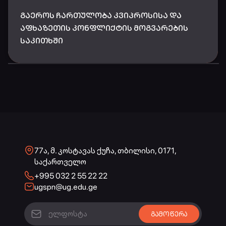
ᲒᲐᲔᲠᲝᲡ ᲩᲐᲠᲗᲣᲚᲝᲑᲐ ᲙᲕᲘᲞᲠᲝᲡᲘᲡᲐ ᲓᲐ
ᲐᲤᲮᲐᲖᲔᲗᲘᲡ ᲙᲝᲜᲤᲚᲘᲥᲢᲘᲡ ᲛᲝᲒᲕᲐᲠᲔᲑᲘᲡ
ᲡᲐᲙᲘᲗᲮᲨᲘ
77ა, მ. კოსტავას ქუჩა, თბილისი, 0171,
საქართველო
+995 032 2 55 22 22
ugspn@ug.edu.ge