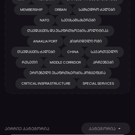
MEMBERSHIP
ORBAN
ᲡᲐᲛᲮᲔᲓᲠᲝ ᲫᲐᲚᲔᲑᲘ
NATO
ᲡᲞᲔᲪᲡᲐᲛᲡᲐᲮᲣᲠᲔᲑᲘ
ᲗᲐᲕᲓᲐᲪᲕᲘᲡ ᲓᲐ ᲣᲡᲐᲤᲠᲗᲮᲝᲔᲑᲘᲡ ᲞᲝᲚᲘᲢᲘᲙᲐ
ANAKLIA PORT
ᲰᲘᲑᲠᲘᲓᲣᲚᲘ ᲝᲛᲘ
ᲗᲐᲕᲓᲐᲪᲕᲘᲡ ᲫᲐᲚᲔᲑᲘ
CHINA
ᲡᲐᲥᲐᲠᲗᲕᲔᲚᲝ
ᲠᲣᲡᲔᲗᲘ
MIDDLE CORRIDOR
ᲐᲠᲩᲔᲕᲜᲔᲑᲘ
ᲔᲠᲝᲕᲜᲣᲚᲘ ᲣᲡᲐᲤᲠᲗᲮᲔᲝᲑᲘᲡ ᲙᲝᲜᲪᲔᲤᲪᲘᲐ
CRITICAL INSFRASTRUCTURE
SPECIAL SERVICES
ᲐᲘᲠᲩᲘᲔ ᲙᲐᲢᲔᲒᲝᲠᲘᲐ
ᲙᲐᲢᲔᲒᲝᲠᲘᲐ