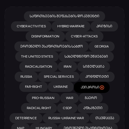
ᲡᲐᲤᲠᲗᲮᲔᲔᲑᲘᲡ ᲨᲔᲤᲐᲡᲔᲑᲘᲡ ᲓᲝᲙᲣᲛᲔᲜᲢᲘ
CYBER ACTIVITIES
HYBRID WARFARE
ᲙᲠᲘᲖᲘᲡᲘ
DISINFORMATION
CYBER-ATTACKS
ᲔᲠᲝᲕᲜᲣᲚᲘ ᲣᲡᲐᲤᲠᲗᲮᲝᲔᲑᲘᲡ ᲡᲐᲑᲭᲝ
GEORGIA
THE UNITED STATES
ᲡᲐᲮᲔᲚᲛᲬᲘᲤᲝ ᲣᲬᲧᲔᲑᲔᲑᲘ
RADICALISATION
IRAN
ᲡᲘᲛᲣᲚᲐᲪᲘᲐ
RUSSIA
SPECIAL SERVICES
ᲙᲝᲜᲤᲚᲘᲥᲢᲘ
FAR-RIGHT
UKRAINE
ᲙᲕᲘᲞᲠᲝᲡᲘ
PRO-RUSSIAN
WAR
ᲒᲐᲔᲠᲝ
RADICAL RIGHT
CSDP
ᲐᲤᲮᲐᲖᲔᲗᲘ
DETERRENCE
RUSSIA-UKRAINE WAR
ᲗᲐᲕᲓᲐᲪᲕᲐ
MAP
HUNGARY
ᲔᲠᲝᲕᲜᲣᲚᲘ ᲣᲡᲐᲤᲠᲗᲮᲝᲔᲑᲐ