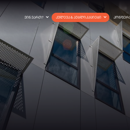
ᲕᲘᲜ ᲕᲐᲠᲗ?
ᲙᲕᲚᲔᲕᲐ & ᲞᲣᲑᲚᲘᲙᲐᲪᲘᲔᲑᲘ
ᲙᲝᲜᲤᲔᲠ