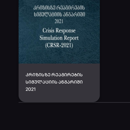
ᲙᲠᲘᲖᲘᲡᲖᲔ ᲠᲔᲐᲒᲘᲠᲔᲑᲘᲡ
ᲡᲘᲛᲣᲚᲐᲪᲘᲘᲡ ᲐᲜᲒᲐᲠᲘᲨᲘ
2021