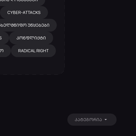
CYBER-ATTACKS
ᲐᲮᲔᲚᲛᲬᲘᲤᲝ ᲣᲬᲧᲔᲑᲔᲑᲘ
S
ᲙᲝᲜᲤᲚᲘᲥᲢᲘ
ᲠᲝ
RADICAL RIGHT
ᲙᲐᲢᲔᲒᲝᲠᲘᲐ