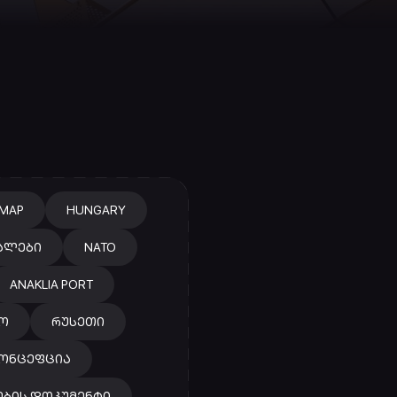
MAP
HUNGARY
ᲐᲚᲔᲑᲘ
NATO
ANAKLIA PORT
Ო
ᲠᲣᲡᲔᲗᲘ
ᲙᲝᲜᲪᲔᲤᲪᲘᲐ
ᲔᲑᲘᲡ ᲓᲝᲙᲣᲛᲔᲜᲢᲘ