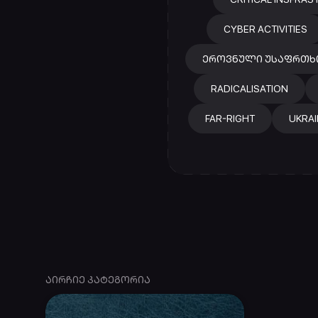
CYBER ACTIVITIES
ᲔᲠᲝᲕᲜᲣᲚᲘ ᲣᲡᲐᲤᲠᲗᲮ
RADICALISATION
FAR-RIGHT
UKRAI
ᲐᲘᲠᲩᲘᲔ ᲙᲐᲢᲔᲒᲝᲠᲘᲐ