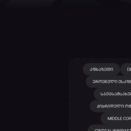
ᲐᲤᲮᲐᲖᲔᲗᲘ
D
ᲔᲠᲝᲕᲜᲣᲚᲘ ᲣᲡᲐᲤ
ᲡᲞᲔᲪᲡᲐᲛᲡᲐᲮᲣ
ᲰᲘᲑᲠᲘᲓᲣᲚᲘ ᲝᲛ
MIDDLE CO
CRITICAL INSFRA