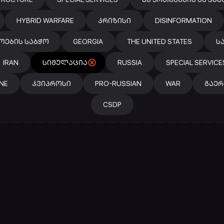
HYBRID WARFARE
ᲙᲠᲘᲖᲘᲡᲘ
DISINFORMATION
ᲝᲔᲑᲘᲡ ᲡᲐᲑᲭᲝ
GEORGIA
THE UNITED STATES
Ს
IRAN
ᲡᲘᲛᲣᲚᲐᲪᲘᲐ
RUSSIA
SPECIAL SERVICE
NE
ᲙᲕᲘᲞᲠᲝᲡᲘ
PRO-RUSSIAN
WAR
ᲒᲐᲔ
CSDP