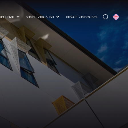
ᲔᲜᲪᲘᲔᲑᲘ
ᲦᲝᲜᲘᲡᲫᲘᲔᲑᲔᲑᲘ
ᲕᲘᲓᲔᲝ ᲙᲝᲜᲢᲔᲜᲢᲘ