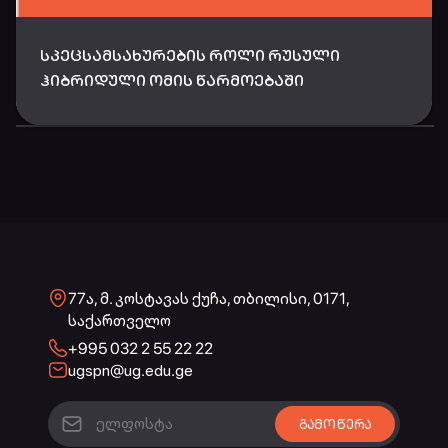
ᲡᲞᲔᲪᲡᲐᲛᲡᲐᲮᲣᲠᲔᲑᲘᲡ ᲠᲝᲚᲘ ᲠᲣᲡᲣᲚᲘ
ᲰᲘᲑᲠᲘᲓᲣᲚᲘ ᲝᲛᲘᲡ ᲬᲐᲠᲛᲝᲔᲑᲐᲨᲘ
77ა, მ. კოსტავას ქუჩა, თბილისი, 0171,
საქართველო
+995 032 2 55 22 22
ugspn@ug.edu.ge