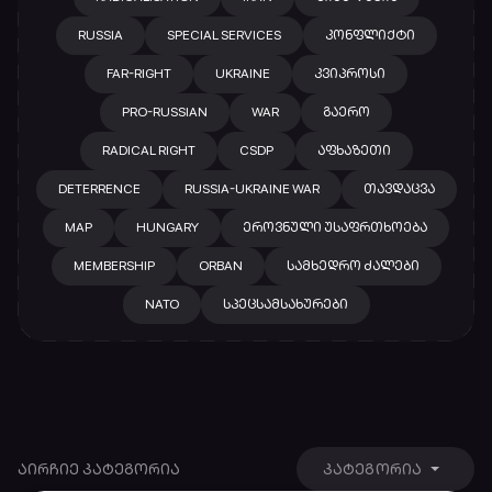
RUSSIA
SPECIAL SERVICES
ᲙᲝᲜᲤᲚᲘᲥᲢᲘ
FAR-RIGHT
UKRAINE
ᲙᲕᲘᲞᲠᲝᲡᲘ
PRO-RUSSIAN
WAR
ᲒᲐᲔᲠᲝ
RADICAL RIGHT
CSDP
ᲐᲤᲮᲐᲖᲔᲗᲘ
DETERRENCE
RUSSIA-UKRAINE WAR
ᲗᲐᲕᲓᲐᲪᲕᲐ
MAP
HUNGARY
ᲔᲠᲝᲕᲜᲣᲚᲘ ᲣᲡᲐᲤᲠᲗᲮᲝᲔᲑᲐ
MEMBERSHIP
ORBAN
ᲡᲐᲛᲮᲔᲓᲠᲝ ᲫᲐᲚᲔᲑᲘ
NATO
ᲡᲞᲔᲪᲡᲐᲛᲡᲐᲮᲣᲠᲔᲑᲘ
ᲐᲘᲠᲩᲘᲔ ᲙᲐᲢᲔᲒᲝᲠᲘᲐ
ᲙᲐᲢᲔᲒᲝᲠᲘᲐ