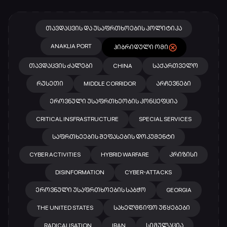
ᲗᲐᲕᲓᲐᲪᲕᲘᲡ ᲓᲐ ᲣᲡᲐᲤᲠᲗᲮᲝᲔᲑᲘᲡ ᲞᲝᲚᲘᲢᲘᲙᲐ
ANAKLIA PORT
ᲰᲘᲑᲠᲘᲓᲣᲚᲘ ᲝᲛᲘ
ᲗᲐᲕᲓᲐᲪᲕᲘᲡ ᲫᲐᲚᲔᲑᲘ
CHINA
ᲡᲐᲥᲐᲠᲗᲕᲔᲚᲝ
ᲠᲣᲡᲔᲗᲘ
MIDDLE CORRIDOR
ᲐᲠᲩᲔᲕᲜᲔᲑᲘ
ᲔᲠᲝᲕᲜᲣᲚᲘ ᲣᲡᲐᲤᲠᲗᲮᲔᲝᲑᲘᲡ ᲙᲝᲜᲪᲔᲤᲪᲘᲐ
CRITICAL INSFRASTRUCTURE
SPECIAL SERVICES
ᲡᲐᲤᲠᲗᲮᲔᲔᲑᲘᲡ ᲨᲔᲤᲐᲡᲔᲑᲘᲡ ᲓᲝᲙᲣᲛᲔᲜᲢᲘ
CYBER ACTIVITIES
HYBRID WARFARE
ᲙᲠᲘᲖᲘᲡᲘ
DISINFORMATION
CYBER-ATTACKS
ᲔᲠᲝᲕᲜᲣᲚᲘ ᲣᲡᲐᲤᲠᲗᲮᲝᲔᲑᲘᲡ ᲡᲐᲑᲭᲝ
GEORGIA
THE UNITED STATES
ᲡᲐᲮᲔᲚᲛᲬᲘᲤᲝ ᲣᲬᲧᲔᲑᲔᲑᲘ
RADICALISATION
IRAN
ᲡᲘᲛᲣᲚᲐᲪᲘᲐ